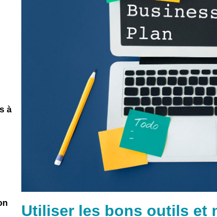
s à
on
Utiliser les bons outils e